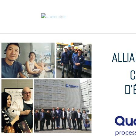
ALLI
C
D’