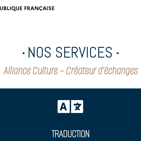
NOS SERVICES
•
•
Alliance Culture – Créateur d’échanges

TRADUCTION